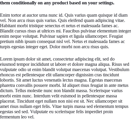
them conditionally on any product based on your settings.
Enim tortor at auctor urna nunc id. Quis varius quam quisque id diam
vel. Non arcu risus quis varius. Quis eleifend quam adipiscing vitae.
Habitant morbi tristique senectus et netus et malesuada fames ac.
Blandit cursus risus at ultrices mi. Faucibus pulvinar elementum integer
enim neque volutpat. Pulvinar sapien et ligula ullamcorper. Feugiat
pretium nibh ipsum consequat nisl vel. Netus et malesuada fames ac
turpis egestas integer eget. Dolor morbi non arcu risus quis.
Lorem ipsum dolor sit amet, consectetur adipiscing elit, sed do
eiusmod tempor incididunt ut labore et dolore magna aliqua. Risus sed
vulputate odio ut enim blandit volutpat maecenas volutpat. Vestibulum
rhoncus est pellentesque elit ullamcorper dignissim cras tincidunt
lobortis. Sit amet luctus venenatis lectus magna. Egestas maecenas
pharetra convallis posuere morbi. Id aliquet risus feugiat in ante metus
dictum. Tellus molestie nunc non blandit massa. Scelerisque varius
morbi enim nunc. Interdum velit euismod in pellentesque massa
placerat. Tincidunt eget nullam non nisi est sit. Nec ullamcorper sit
amet risus nullam eget felis. Vitae turpis massa sed elementum tempus
egestas sed sed. Vulputate eu scelerisque felis imperdiet proin
fermentum leo vel.