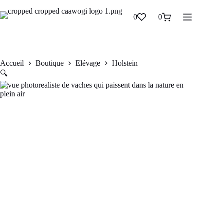
Holstein
Ajouter au panier
0
0
CFA
3.500.000
Accueil
Boutique
Elévage
Holstein
🔍