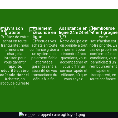
Livraison
Paiement
Assistance en
Rembourse
gratuite
sécurisé en
ligne 24h/24 et
ment grogné
ligne
7j/7
Profitez de votre
Votre
achat en toute
Effectuez vos
Notre équipe est
satisfaction est
tranquillité : nous
achats en toute
disponible à tout
notre priorité. En
prenons en
confiance grâce à
moment pour
cas de problème
charge la
un système de
répondre à vos
conforme à nos
livraison pour
paiement fiable
questions, vous
conditions, vous
vous garantir
et protégé,
accompagner et
bénéficiez d’un
rapidité,
garantissant la
vous offrir un
remboursement
sécurité et zéro
sécurité de vos
service rapide et
rapide et
coût additionnel
.
transactions du
efficace, où que
transparent, en
Achetez, on
début à la fin.
vous soyez.
toute confiance.
s’occupe du reste
!