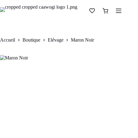
Maron Noir
Ajouter au panier
CFA
90.000
Accueil
Boutique
Elévage
Maron Noir