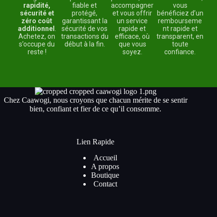
rapidité,
fiable et
accompagner
vous
sécurité et
protégé,
et vous offrir
bénéficiez d’un
zéro coût
garantissant la
un service
rembourseme
additionnel
.
sécurité de vos
rapide et
nt rapide et
Achetez, on
transactions du
efficace, où
transparent, en
s’occupe du
début à la fin.
que vous
toute
reste !
soyez.
confiance.
Chez Caawogi, nous croyons que chacun mérite de se sentir
bien, confiant et fier de ce qu’il consomme.
Lien Rapide
Accueil
A propos
Boutique
Contact