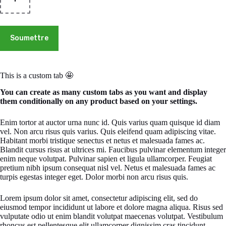
Soumettre
This is a custom tab 🤩
You can create as many custom tabs as you want and display
them conditionally on any product based on your settings.
Enim tortor at auctor urna nunc id. Quis varius quam quisque id diam
vel. Non arcu risus quis varius. Quis eleifend quam adipiscing vitae.
Habitant morbi tristique senectus et netus et malesuada fames ac.
Blandit cursus risus at ultrices mi. Faucibus pulvinar elementum integer
enim neque volutpat. Pulvinar sapien et ligula ullamcorper. Feugiat
pretium nibh ipsum consequat nisl vel. Netus et malesuada fames ac
turpis egestas integer eget. Dolor morbi non arcu risus quis.
Lorem ipsum dolor sit amet, consectetur adipiscing elit, sed do
eiusmod tempor incididunt ut labore et dolore magna aliqua. Risus sed
vulputate odio ut enim blandit volutpat maecenas volutpat. Vestibulum
rhoncus est pellentesque elit ullamcorper dignissim cras tincidunt