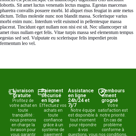
lobortis. Sit amet luctus venenatis lectus magna. Egestas maecenas
pharetra convallis posuere morbi. Id aliquet risus feugiat in ante metus
dictum. Tellus molestie nunc non blandit massa. Scelerisque varius
morbi enim nunc. Interdum velit euismod in pellentesque massa
placerat. Tincidunt eget nullam non nisi est sit. Nec ullamcorper sit
amet risus nullam eget felis. Vitae turpis massa sed elementum tempus
egestas sed sed. Vulputate eu scelerisque felis imperdiet proin
fermentum leo vel.
Livraison
Paiement
Assistance
Rembours
gratuite
sécurisé
en ligne
ement
en ligne
24h/24 et
grogné
Profitez de
7j/7
votre achat en
Effectuez vos
Votre
toute
achats en
Notre équipe
satisfaction est
tranquillité :
toute
est disponible à
notre priorité.
nous prenons
confiance
tout moment
En cas de
en charge la
grâce à un
pour répondre
problème
livraison pour
système de
à vos
conforme à
vous garantir
paiement
questions, vous
nos conditions,