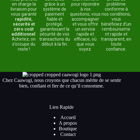
en charge la
grâce à un
pour répondre
problème
livraison pour
système de
à vos
conforme à
vous garantir
paiement
questions, vous
nos conditions,
rapidité,
fiable et
accompagner
vous
sécurité et
protégé,
et vous offrir
bénéficiez d’un
zéro coût
garantissant la
un service
rembourseme
additionnel
.
sécurité de vos
rapide et
nt rapide et
Achetez, on
transactions du
efficace, où
transparent, en
s’occupe du
début à la fin.
que vous
toute
reste !
soyez.
confiance.
Chez Caawogi, nous croyons que chacun mérite de se sentir
bien, confiant et fier de ce qu’il consomme.
Lien Rapide
Accueil
A propos
Boutique
Contact