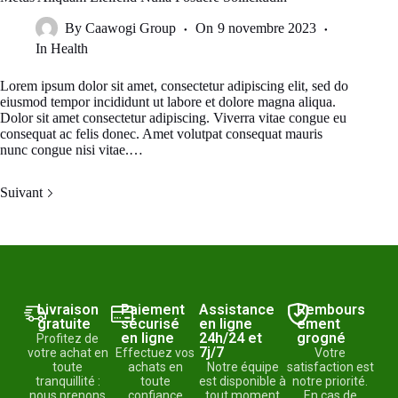
By
Caawogi Group
On
9 novembre 2023
In
Health
Lorem ipsum dolor sit amet, consectetur adipiscing elit, sed do
eiusmod tempor incididunt ut labore et dolore magna aliqua.
Dolor sit amet consectetur adipiscing. Viverra vitae congue eu
consequat ac felis donec. Amet volutpat consequat mauris
nunc congue nisi vitae.…
Suivant
Livraison
Paiement
Assistance
Rembours
gratuite
sécurisé
en ligne
ement
en ligne
24h/24 et
grogné
Profitez de
7j/7
votre achat en
Effectuez vos
Votre
toute
achats en
Notre équipe
satisfaction est
tranquillité :
toute
est disponible à
notre priorité.
nous prenons
confiance
tout moment
En cas de