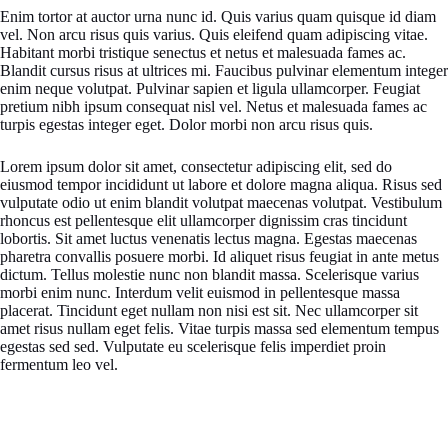
Enim tortor at auctor urna nunc id. Quis varius quam quisque id diam
vel. Non arcu risus quis varius. Quis eleifend quam adipiscing vitae.
Habitant morbi tristique senectus et netus et malesuada fames ac.
Blandit cursus risus at ultrices mi. Faucibus pulvinar elementum integer
enim neque volutpat. Pulvinar sapien et ligula ullamcorper. Feugiat
pretium nibh ipsum consequat nisl vel. Netus et malesuada fames ac
turpis egestas integer eget. Dolor morbi non arcu risus quis.
Lorem ipsum dolor sit amet, consectetur adipiscing elit, sed do
eiusmod tempor incididunt ut labore et dolore magna aliqua. Risus sed
vulputate odio ut enim blandit volutpat maecenas volutpat. Vestibulum
rhoncus est pellentesque elit ullamcorper dignissim cras tincidunt
lobortis. Sit amet luctus venenatis lectus magna. Egestas maecenas
pharetra convallis posuere morbi. Id aliquet risus feugiat in ante metus
dictum. Tellus molestie nunc non blandit massa. Scelerisque varius
morbi enim nunc. Interdum velit euismod in pellentesque massa
placerat. Tincidunt eget nullam non nisi est sit. Nec ullamcorper sit
amet risus nullam eget felis. Vitae turpis massa sed elementum tempus
egestas sed sed. Vulputate eu scelerisque felis imperdiet proin
fermentum leo vel.