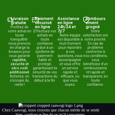
Livraison
Paiement
Assistance
Rembours
gratuite
sécurisé
en ligne
ement
en ligne
24h/24 et
grogné
Profitez de
7j/7
votre achat en
Effectuez vos
Votre
toute
achats en
Notre équipe
satisfaction est
tranquillité :
toute
est disponible à
notre priorité.
nous prenons
confiance
tout moment
En cas de
en charge la
grâce à un
pour répondre
problème
livraison pour
système de
à vos
conforme à
vous garantir
paiement
questions, vous
nos conditions,
rapidité,
fiable et
accompagner
vous
sécurité et
protégé,
et vous offrir
bénéficiez d’un
zéro coût
garantissant la
un service
rembourseme
additionnel
.
sécurité de vos
rapide et
nt rapide et
Achetez, on
transactions du
efficace, où
transparent, en
s’occupe du
début à la fin.
que vous
toute
reste !
soyez.
confiance.
Chez Caawogi, nous croyons que chacun mérite de se sentir
bien, confiant et fier de ce qu’il consomme.