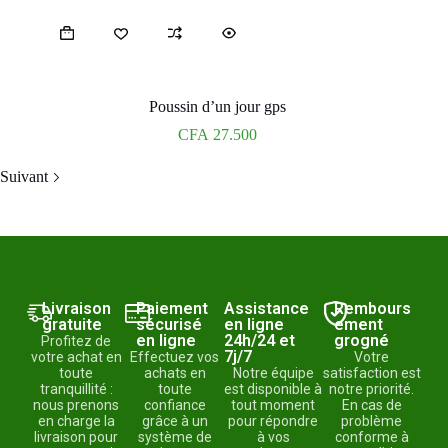
Poussin d’un jour gps
CFA
27.500
Suivant
Livraison
Paiement
Assistance
Rembours
gratuite
sécurisé
en ligne
ement
en ligne
24h/24 et
grogné
Profitez de
7j/7
votre achat en
Effectuez vos
Votre
toute
achats en
Notre équipe
satisfaction est
tranquillité :
toute
est disponible à
notre priorité.
nous prenons
confiance
tout moment
En cas de
en charge la
grâce à un
pour répondre
problème
livraison pour
système de
à vos
conforme à