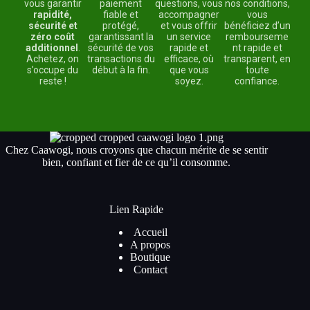
vous garantir
paiement
questions, vous
nos conditions,
rapidité,
fiable et
accompagner
vous
sécurité et
protégé,
et vous offrir
bénéficiez d’un
zéro coût
garantissant la
un service
rembourseme
additionnel
.
sécurité de vos
rapide et
nt rapide et
Achetez, on
transactions du
efficace, où
transparent, en
s’occupe du
début à la fin.
que vous
toute
reste !
soyez.
confiance.
Chez Caawogi, nous croyons que chacun mérite de se sentir
bien, confiant et fier de ce qu’il consomme.
Lien Rapide
Accueil
A propos
Boutique
Contact