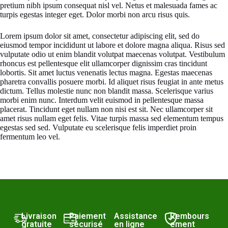
pretium nibh ipsum consequat nisl vel. Netus et malesuada fames ac
turpis egestas integer eget. Dolor morbi non arcu risus quis.
Lorem ipsum dolor sit amet, consectetur adipiscing elit, sed do
eiusmod tempor incididunt ut labore et dolore magna aliqua. Risus sed
vulputate odio ut enim blandit volutpat maecenas volutpat. Vestibulum
rhoncus est pellentesque elit ullamcorper dignissim cras tincidunt
lobortis. Sit amet luctus venenatis lectus magna. Egestas maecenas
pharetra convallis posuere morbi. Id aliquet risus feugiat in ante metus
dictum. Tellus molestie nunc non blandit massa. Scelerisque varius
morbi enim nunc. Interdum velit euismod in pellentesque massa
placerat. Tincidunt eget nullam non nisi est sit. Nec ullamcorper sit
amet risus nullam eget felis. Vitae turpis massa sed elementum tempus
egestas sed sed. Vulputate eu scelerisque felis imperdiet proin
fermentum leo vel.
Livraison
Paiement
Assistance
Rembours
gratuite
sécurisé
en ligne
ement