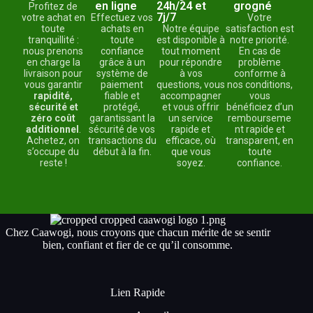
en ligne
24h/24 et
grogné
Profitez de
7j/7
votre achat en
Effectuez vos
Votre
toute
achats en
Notre équipe
satisfaction est
tranquillité :
toute
est disponible à
notre priorité.
nous prenons
confiance
tout moment
En cas de
en charge la
grâce à un
pour répondre
problème
livraison pour
système de
à vos
conforme à
vous garantir
paiement
questions, vous
nos conditions,
rapidité,
fiable et
accompagner
vous
sécurité et
protégé,
et vous offrir
bénéficiez d’un
zéro coût
garantissant la
un service
rembourseme
additionnel
.
sécurité de vos
rapide et
nt rapide et
Achetez, on
transactions du
efficace, où
transparent, en
s’occupe du
début à la fin.
que vous
toute
reste !
soyez.
confiance.
Chez Caawogi, nous croyons que chacun mérite de se sentir
bien, confiant et fier de ce qu’il consomme.
Lien Rapide