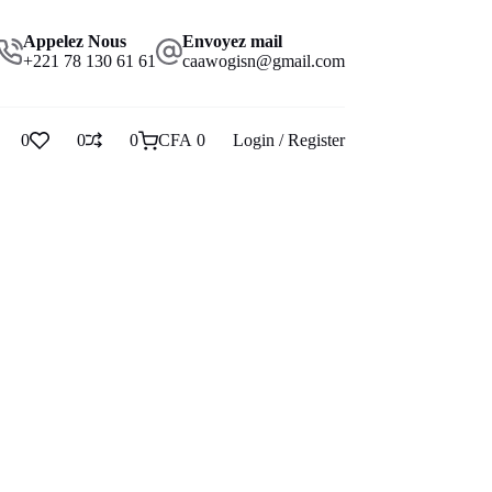
Appelez Nous
Envoyez mail
+221 78 130 61 61
caawogisn@gmail.com
0
0
0
CFA
0
Login / Register
Panier
d’achat