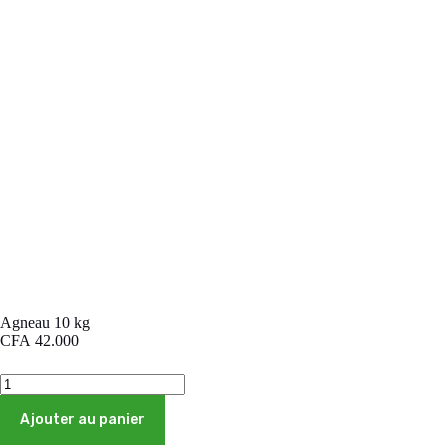
Agneau 10 kg
CFA
42.000
quantité
de
Agneau
Ajouter au panier
10