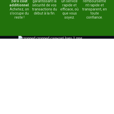
zéro coût
garantissant la
un service
rembourseme
additionnel
.
sécurité de vos
rapide et
nt rapide et
Achetez, on
transactions du
efficace, où
transparent, en
s’occupe du
début à la fin.
que vous
toute
reste !
soyez.
confiance.
Chez Caawogi, nous croyons que chacun mérite de se sentir
bien, confiant et fier de ce qu’il consomme.
Lien Rapide
Accueil
A propos
Boutique
Contact