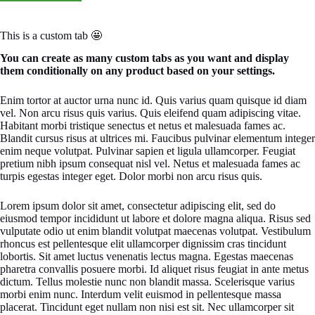
This is a custom tab 🤩
You can create as many custom tabs as you want and display
them conditionally on any product based on your settings.
Enim tortor at auctor urna nunc id. Quis varius quam quisque id diam
vel. Non arcu risus quis varius. Quis eleifend quam adipiscing vitae.
Habitant morbi tristique senectus et netus et malesuada fames ac.
Blandit cursus risus at ultrices mi. Faucibus pulvinar elementum integer
enim neque volutpat. Pulvinar sapien et ligula ullamcorper. Feugiat
pretium nibh ipsum consequat nisl vel. Netus et malesuada fames ac
turpis egestas integer eget. Dolor morbi non arcu risus quis.
Lorem ipsum dolor sit amet, consectetur adipiscing elit, sed do
eiusmod tempor incididunt ut labore et dolore magna aliqua. Risus sed
vulputate odio ut enim blandit volutpat maecenas volutpat. Vestibulum
rhoncus est pellentesque elit ullamcorper dignissim cras tincidunt
lobortis. Sit amet luctus venenatis lectus magna. Egestas maecenas
pharetra convallis posuere morbi. Id aliquet risus feugiat in ante metus
dictum. Tellus molestie nunc non blandit massa. Scelerisque varius
morbi enim nunc. Interdum velit euismod in pellentesque massa
placerat. Tincidunt eget nullam non nisi est sit. Nec ullamcorper sit