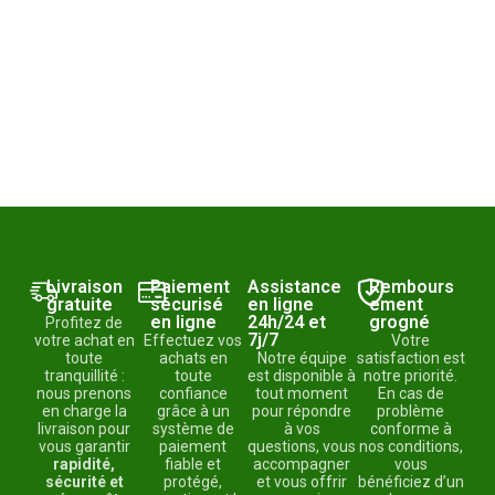
Livraison
Paiement
Assistance
Rembours
gratuite
sécurisé
en ligne
ement
en ligne
24h/24 et
grogné
Profitez de
7j/7
votre achat en
Effectuez vos
Votre
toute
achats en
Notre équipe
satisfaction est
tranquillité :
toute
est disponible à
notre priorité.
nous prenons
confiance
tout moment
En cas de
en charge la
grâce à un
pour répondre
problème
livraison pour
système de
à vos
conforme à
vous garantir
paiement
questions, vous
nos conditions,
rapidité,
fiable et
accompagner
vous
sécurité et
protégé,
et vous offrir
bénéficiez d’un