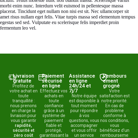
dictum. Tellus molestie nunc non blandit massa. Scelerisque varius
morbi enim nunc. Interdum velit euismod in pellentesque massa
placerat. Tincidunt eget nullam non nisi est sit. Nec ullamcorper sit
amet risus nullam eget felis. Vitae turpis massa sed elementum tempus
egestas sed sed. Vulputate eu scelerisque felis imperdiet proin
fermentum leo vel.
Livraison
Paiement
Assistance
Rembours
gratuite
sécurisé
en ligne
ement
en ligne
24h/24 et
grogné
Profitez de
7j/7
votre achat en
Effectuez vos
Votre
toute
achats en
Notre équipe
satisfaction est
tranquillité :
toute
est disponible à
notre priorité.
nous prenons
confiance
tout moment
En cas de
en charge la
grâce à un
pour répondre
problème
livraison pour
système de
à vos
conforme à
vous garantir
paiement
questions, vous
nos conditions,
rapidité,
fiable et
accompagner
vous
sécurité et
protégé,
et vous offrir
bénéficiez d’un
zéro coût
garantissant la
un service
rembourseme