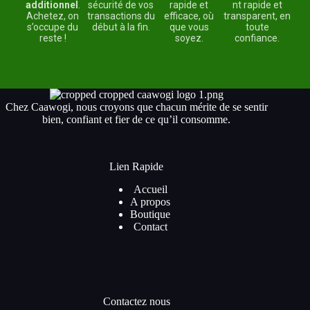
additionnel
.
sécurité de vos
rapide et
nt rapide et
Achetez, on
transactions du
efficace, où
transparent, en
s’occupe du
début à la fin.
que vous
toute
reste !
soyez.
confiance.
Chez Caawogi, nous croyons que chacun mérite de se sentir
bien, confiant et fier de ce qu’il consomme.
Lien Rapide
Accueil
A propos
Boutique
Contact
Contactez nous