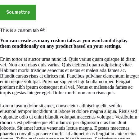
Soumettre
This is a custom tab 🤩
You can create as many custom tabs as you want and display
them conditionally on any product based on your settings.
Enim tortor at auctor urna nunc id. Quis varius quam quisque id diam
vel. Non arcu risus quis varius. Quis eleifend quam adipiscing vitae.
Habitant morbi tristique senectus et netus et malesuada fames ac.
Blandit cursus risus at ultrices mi. Faucibus pulvinar elementum integer
enim neque volutpat. Pulvinar sapien et ligula ullamcorper. Feugiat
pretium nibh ipsum consequat nisl vel. Netus et malesuada fames ac
turpis egestas integer eget. Dolor morbi non arcu risus quis.
Lorem ipsum dolor sit amet, consectetur adipiscing elit, sed do
eiusmod tempor incididunt ut labore et dolore magna aliqua. Risus sed
vulputate odio ut enim blandit volutpat maecenas volutpat. Vestibulum
rhoncus est pellentesque elit ullamcorper dignissim cras tincidunt
lobortis. Sit amet luctus venenatis lectus magna. Egestas maecenas
pharetra convallis posuere morbi. Id aliquet risus feugiat in ante metus