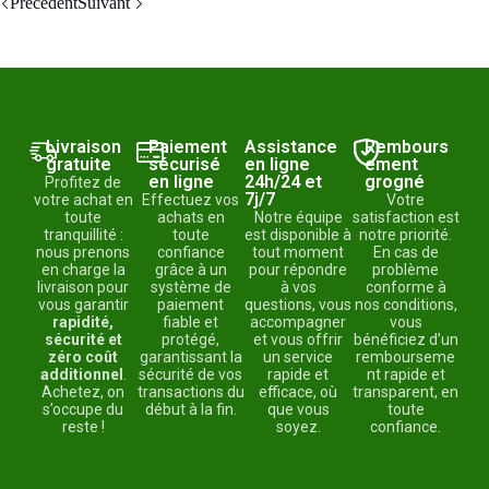
Précédent
Suivant
Livraison
Paiement
Assistance
Rembours
gratuite
sécurisé
en ligne
ement
en ligne
24h/24 et
grogné
Profitez de
7j/7
votre achat en
Effectuez vos
Votre
toute
achats en
Notre équipe
satisfaction est
tranquillité :
toute
est disponible à
notre priorité.
nous prenons
confiance
tout moment
En cas de
en charge la
grâce à un
pour répondre
problème
livraison pour
système de
à vos
conforme à
vous garantir
paiement
questions, vous
nos conditions,
rapidité,
fiable et
accompagner
vous
sécurité et
protégé,
et vous offrir
bénéficiez d’un
zéro coût
garantissant la
un service
rembourseme
additionnel
.
sécurité de vos
rapide et
nt rapide et
Achetez, on
transactions du
efficace, où
transparent, en
s’occupe du
début à la fin.
que vous
toute
reste !
soyez.
confiance.