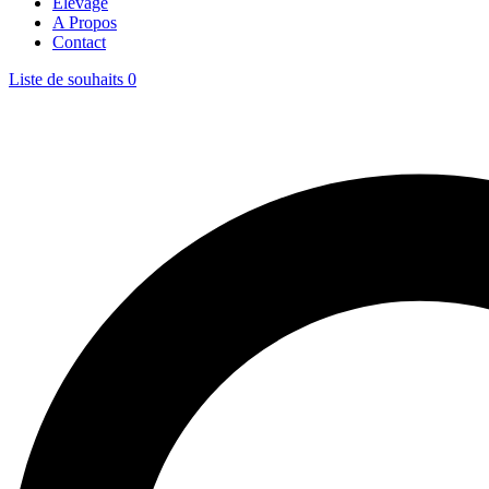
Elévage
A Propos
Contact
Liste de souhaits
0