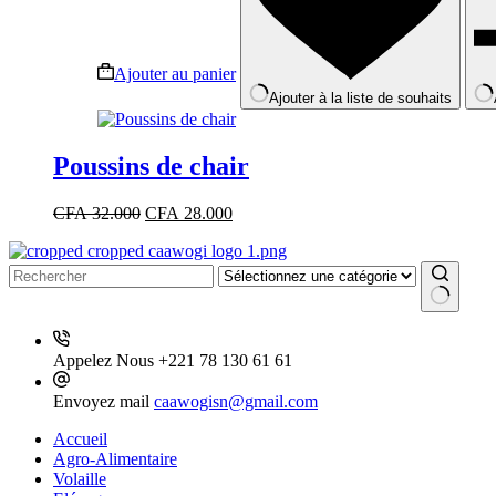
Ajouter au panier
Ajouter à la liste de souhaits
Poussins de chair
Le
Le
CFA
32.000
CFA
28.000
prix
prix
initial
actuel
était :
est :
CFA 32.000.
CFA 28.000.
Aucun
résultat
Appelez Nous
+221 78 130 61 61
Envoyez mail
caawogisn@gmail.com
Accueil
Agro-Alimentaire
Volaille