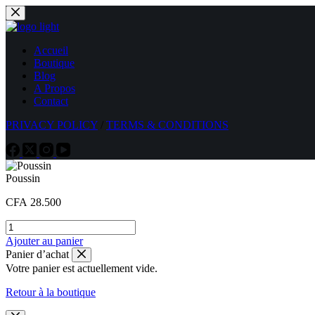
Passer
au
contenu
Accueil
Boutique
Blog
A Propos
Contact
PRIVACY POLICY
/
TERMS & CONDITIONS
Poussin
CFA
28.500
quantité
de
Ajouter au panier
Poussin
Panier d’achat
Votre panier est actuellement vide.
Retour à la boutique