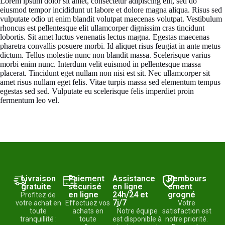
Lorem ipsum dolor sit amet, consectetur adipiscing elit, sed do
eiusmod tempor incididunt ut labore et dolore magna aliqua. Risus sed
vulputate odio ut enim blandit volutpat maecenas volutpat. Vestibulum
rhoncus est pellentesque elit ullamcorper dignissim cras tincidunt
lobortis. Sit amet luctus venenatis lectus magna. Egestas maecenas
pharetra convallis posuere morbi. Id aliquet risus feugiat in ante metus
dictum. Tellus molestie nunc non blandit massa. Scelerisque varius
morbi enim nunc. Interdum velit euismod in pellentesque massa
placerat. Tincidunt eget nullam non nisi est sit. Nec ullamcorper sit
amet risus nullam eget felis. Vitae turpis massa sed elementum tempus
egestas sed sed. Vulputate eu scelerisque felis imperdiet proin
fermentum leo vel.
Livraison
Paiement
Assistance
Rembours
gratuite
sécurisé
en ligne
ement
en ligne
24h/24 et
grogné
Profitez de
7j/7
votre achat en
Effectuez vos
Votre
toute
achats en
Notre équipe
satisfaction est
tranquillité :
toute
est disponible à
notre priorité.