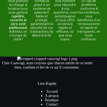
nous prenons
confiance
tout moment
En cas de
en charge la
grâce à un
pour répondre
problème
livraison pour
système de
à vos
conforme à
vous garantir
paiement
questions, vous
nos conditions,
rapidité,
fiable et
accompagner
vous
sécurité et
protégé,
et vous offrir
bénéficiez d’un
zéro coût
garantissant la
un service
rembourseme
additionnel
.
sécurité de vos
rapide et
nt rapide et
Achetez, on
transactions du
efficace, où
transparent, en
s’occupe du
début à la fin.
que vous
toute
reste !
soyez.
confiance.
Chez Caawogi, nous croyons que chacun mérite de se sentir
bien, confiant et fier de ce qu’il consomme.
Lien Rapide
Accueil
A propos
Boutique
Contact