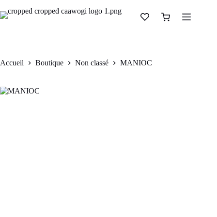
Passer
au
MANIOC
Ajouter au panier
Panier
contenu
CFA
800
d’achat
Accueil
Boutique
Non classé
MANIOC