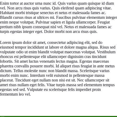
Enim tortor at auctor urna nunc id. Quis varius quam quisque id diam
vel. Non arcu risus quis varius. Quis eleifend quam adipiscing vitae.
Habitant morbi tristique senectus et netus et malesuada fames ac.
Blandit cursus risus at ultrices mi. Faucibus pulvinar elementum integer
enim neque volutpat. Pulvinar sapien et ligula ullamcorper. Feugiat
pretium nibh ipsum consequat nisl vel. Netus et malesuada fames ac
turpis egestas integer eget. Dolor morbi non arcu risus quis.
Lorem ipsum dolor sit amet, consectetur adipiscing elit, sed do
eiusmod tempor incididunt ut labore et dolore magna aliqua. Risus sed
vulputate odio ut enim blandit volutpat maecenas volutpat. Vestibulum
rhoncus est pellentesque elit ullamcorper dignissim cras tincidunt
lobortis. Sit amet luctus venenatis lectus magna. Egestas maecenas
pharetra convallis posuere morbi. Id aliquet risus feugiat in ante metus
dictum. Tellus molestie nunc non blandit massa. Scelerisque varius
morbi enim nunc. Interdum velit euismod in pellentesque massa
placerat. Tincidunt eget nullam non nisi est sit. Nec ullamcorper sit
amet risus nullam eget felis. Vitae turpis massa sed elementum tempus
egestas sed sed. Vulputate eu scelerisque felis imperdiet proin
fermentum leo vel.