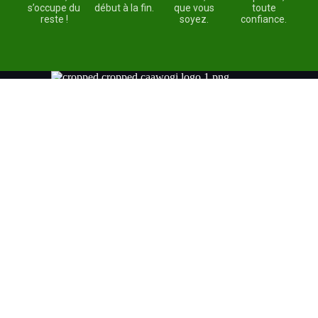
s’occupe du
début à la fin.
que vous
toute
reste !
soyez.
confiance.
Chez Caawogi, nous croyons que chacun mérite de se sentir
bien, confiant et fier de ce qu’il consomme.
Lien Rapide
Accueil
A propos
Boutique
Contact
Contactez nous