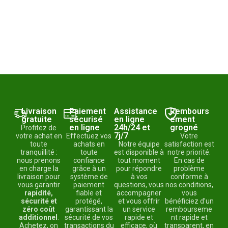
Livraison
Paiement
Assistance
Rembours
gratuite
sécurisé
en ligne
ement
en ligne
24h/24 et
grogné
Profitez de
7j/7
votre achat en
Effectuez vos
Votre
toute
achats en
Notre équipe
satisfaction est
tranquillité :
toute
est disponible à
notre priorité.
nous prenons
confiance
tout moment
En cas de
en charge la
grâce à un
pour répondre
problème
livraison pour
système de
à vos
conforme à
vous garantir
paiement
questions, vous
nos conditions,
rapidité,
fiable et
accompagner
vous
sécurité et
protégé,
et vous offrir
bénéficiez d’un
zéro coût
garantissant la
un service
rembourseme
additionnel
.
sécurité de vos
rapide et
nt rapide et
Achetez, on
transactions du
efficace, où
transparent, en