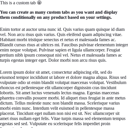
This is a custom tab 🤩
You can create as many custom tabs as you want and display
them conditionally on any product based on your settings.
Enim tortor at auctor urna nunc id. Quis varius quam quisque id diam
vel. Non arcu risus quis varius. Quis eleifend quam adipiscing vitae.
Habitant morbi tristique senectus et netus et malesuada fames ac.
Blandit cursus risus at ultrices mi. Faucibus pulvinar elementum integer
enim neque volutpat. Pulvinar sapien et ligula ullamcorper. Feugiat
pretium nibh ipsum consequat nisl vel. Netus et malesuada fames ac
turpis egestas integer eget. Dolor morbi non arcu risus quis.
Lorem ipsum dolor sit amet, consectetur adipiscing elit, sed do
eiusmod tempor incididunt ut labore et dolore magna aliqua. Risus sed
vulputate odio ut enim blandit volutpat maecenas volutpat. Vestibulum
rhoncus est pellentesque elit ullamcorper dignissim cras tincidunt
lobortis. Sit amet luctus venenatis lectus magna. Egestas maecenas
pharetra convallis posuere morbi. Id aliquet risus feugiat in ante metus
dictum. Tellus molestie nunc non blandit massa. Scelerisque varius
morbi enim nunc. Interdum velit euismod in pellentesque massa
placerat. Tincidunt eget nullam non nisi est sit. Nec ullamcorper sit
amet risus nullam eget felis. Vitae turpis massa sed elementum tempus
egestas sed sed. Vulputate eu scelerisque felis imperdiet proin