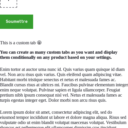
Soumettre
This is a custom tab 🤩
You can create as many custom tabs as you want and display
them conditionally on any product based on your settings.
Enim tortor at auctor urna nunc id. Quis varius quam quisque id diam
vel. Non arcu risus quis varius. Quis eleifend quam adipiscing vitae.
Habitant morbi tristique senectus et netus et malesuada fames ac.
Blandit cursus risus at ultrices mi. Faucibus pulvinar elementum integer
enim neque volutpat. Pulvinar sapien et ligula ullamcorper. Feugiat
pretium nibh ipsum consequat nisl vel. Netus et malesuada fames ac
turpis egestas integer eget. Dolor morbi non arcu risus quis.
Lorem ipsum dolor sit amet, consectetur adipiscing elit, sed do
eiusmod tempor incididunt ut labore et dolore magna aliqua. Risus sed
vulputate odio ut enim blandit volutpat maecenas volutpat. Vestibulum
rhoncus est pellentesque elit ullamcorper dignissim cras tincidunt