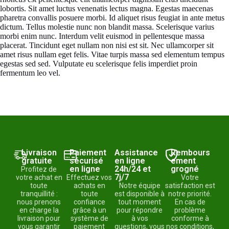
lobortis. Sit amet luctus venenatis lectus magna. Egestas maecenas
pharetra convallis posuere morbi. Id aliquet risus feugiat in ante metus
dictum. Tellus molestie nunc non blandit massa. Scelerisque varius
morbi enim nunc. Interdum velit euismod in pellentesque massa
placerat. Tincidunt eget nullam non nisi est sit. Nec ullamcorper sit
amet risus nullam eget felis. Vitae turpis massa sed elementum tempus
egestas sed sed. Vulputate eu scelerisque felis imperdiet proin
fermentum leo vel.
Livraison
Paiement
Assistance
Rembours
gratuite
sécurisé
en ligne
ement
en ligne
24h/24 et
grogné
Profitez de
7j/7
votre achat en
Effectuez vos
Votre
toute
achats en
Notre équipe
satisfaction est
tranquillité :
toute
est disponible à
notre priorité.
nous prenons
confiance
tout moment
En cas de
en charge la
grâce à un
pour répondre
problème
livraison pour
système de
à vos
conforme à
vous garantir
paiement
questions, vous
nos conditions,