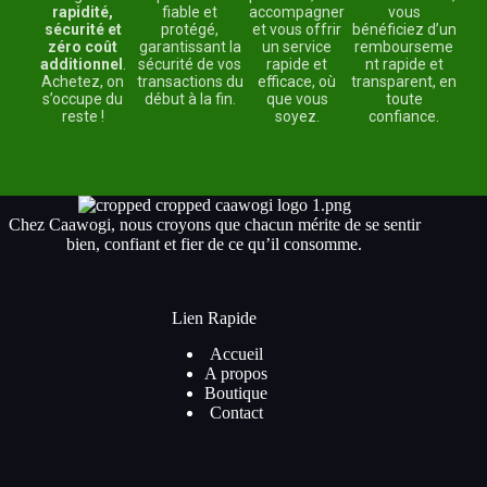
rapidité,
fiable et
accompagner
vous
sécurité et
protégé,
et vous offrir
bénéficiez d’un
zéro coût
garantissant la
un service
rembourseme
additionnel
.
sécurité de vos
rapide et
nt rapide et
Achetez, on
transactions du
efficace, où
transparent, en
s’occupe du
début à la fin.
que vous
toute
reste !
soyez.
confiance.
Chez Caawogi, nous croyons que chacun mérite de se sentir
bien, confiant et fier de ce qu’il consomme.
Lien Rapide
Accueil
A propos
Boutique
Contact