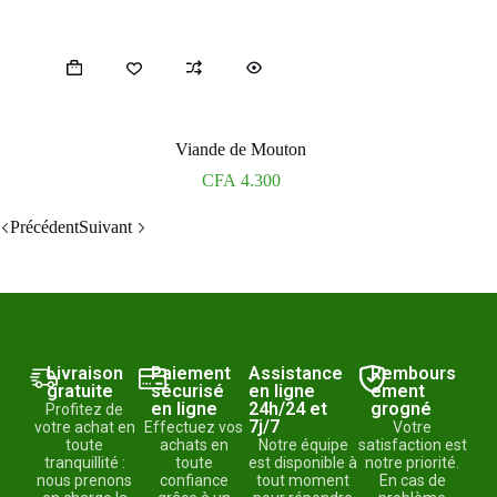
Viande de Mouton
CFA
4.300
Précédent
Suivant
Livraison
Paiement
Assistance
Rembours
gratuite
sécurisé
en ligne
ement
en ligne
24h/24 et
grogné
Profitez de
7j/7
votre achat en
Effectuez vos
Votre
toute
achats en
Notre équipe
satisfaction est
tranquillité :
toute
est disponible à
notre priorité.
nous prenons
confiance
tout moment
En cas de