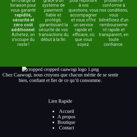
en charge la
grâce à un
pour répondre
problème
livraison pour
système de
à vos
conforme à
vous garantir
paiement
questions, vous
nos conditions,
rapidité,
fiable et
accompagner
vous
sécurité et
protégé,
et vous offrir
bénéficiez d’un
zéro coût
garantissant la
un service
rembourseme
additionnel
.
sécurité de vos
rapide et
nt rapide et
Achetez, on
transactions du
efficace, où
transparent, en
s’occupe du
début à la fin.
que vous
toute
reste !
soyez.
confiance.
Chez Caawogi, nous croyons que chacun mérite de se sentir
bien, confiant et fier de ce qu’il consomme.
Lien Rapide
Accueil
A propos
Boutique
Contact