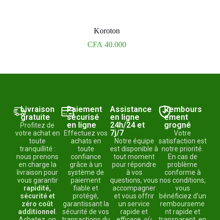
Koroton
CFA
40.000
Livraison
Paiement
Assistance
Rembours
gratuite
sécurisé
en ligne
ement
en ligne
24h/24 et
grogné
Profitez de
7j/7
votre achat en
Effectuez vos
Votre
toute
achats en
Notre équipe
satisfaction est
tranquillité :
toute
est disponible à
notre priorité.
nous prenons
confiance
tout moment
En cas de
en charge la
grâce à un
pour répondre
problème
livraison pour
système de
à vos
conforme à
vous garantir
paiement
questions, vous
nos conditions,
rapidité,
fiable et
accompagner
vous
sécurité et
protégé,
et vous offrir
bénéficiez d’un
zéro coût
garantissant la
un service
rembourseme
additionnel
.
sécurité de vos
rapide et
nt rapide et
Achetez, on
transactions du
efficace, où
transparent, en