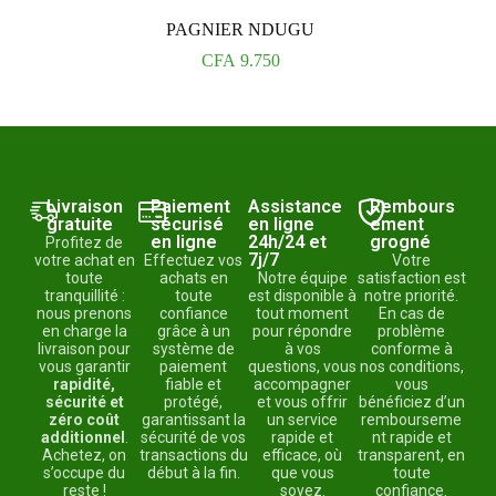
PAGNIER NDUGU
CFA
9.750
Livraison
Paiement
Assistance
Rembours
gratuite
sécurisé
en ligne
ement
en ligne
24h/24 et
grogné
Profitez de
7j/7
votre achat en
Effectuez vos
Votre
toute
achats en
Notre équipe
satisfaction est
tranquillité :
toute
est disponible à
notre priorité.
nous prenons
confiance
tout moment
En cas de
en charge la
grâce à un
pour répondre
problème
livraison pour
système de
à vos
conforme à
vous garantir
paiement
questions, vous
nos conditions,
rapidité,
fiable et
accompagner
vous
sécurité et
protégé,
et vous offrir
bénéficiez d’un
zéro coût
garantissant la
un service
rembourseme
additionnel
.
sécurité de vos
rapide et
nt rapide et
Achetez, on
transactions du
efficace, où
transparent, en
s’occupe du
début à la fin.
que vous
toute
reste !
soyez.
confiance.