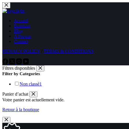
Passer
au
contenu
Accueil
Boutique
Blog
A Propos
Contact
PRIVACY POLICY
/
TERMS & CONDITIONS
Filtres disponibles
Filter by Categories
Non classé
1
Panier d’achat
Votre panier est actuellement vide.
Retour à la boutique