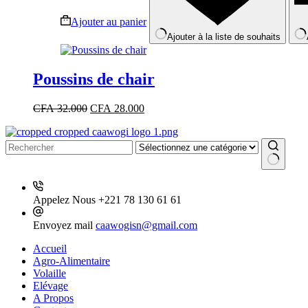
Ajouter au panier
Ajouter à la liste de souhaits
Poussins de chair
Le
Le
CFA
32.000
CFA
28.000
prix
prix
initial
actuel
était :
est :
CFA 32.000.
CFA 28.000.
Aucun
résultat
Appelez Nous
+221 78 130 61 61
Envoyez mail
caawogisn@gmail.com
Accueil
Agro-Alimentaire
Volaille
Elévage
A Propos