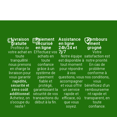
Livraison
Paiement
Assistance
Rembours
gratuite
sécurisé
en ligne
ement
en ligne
24h/24 et
grogné
Profitez de
7j/7
votre achat en
Effectuez vos
Votre
toute
achats en
Notre équipe
satisfaction est
tranquillité :
toute
est disponible à
notre priorité.
nous prenons
confiance
tout moment
En cas de
en charge la
grâce à un
pour répondre
problème
livraison pour
système de
à vos
conforme à
vous garantir
paiement
questions, vous
nos conditions,
rapidité,
fiable et
accompagner
vous
sécurité et
protégé,
et vous offrir
bénéficiez d’un
zéro coût
garantissant la
un service
rembourseme
additionnel
.
sécurité de vos
rapide et
nt rapide et
Achetez, on
transactions du
efficace, où
transparent, en
s’occupe du
début à la fin.
que vous
toute
reste !
soyez.
confiance.