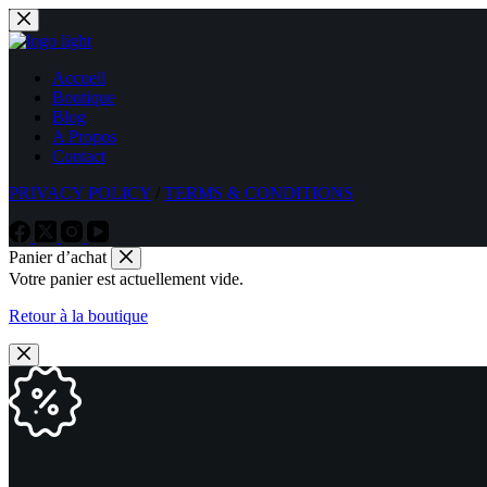
Passer
au
contenu
Accueil
Boutique
Blog
A Propos
Contact
PRIVACY POLICY
/
TERMS & CONDITIONS
Panier d’achat
Votre panier est actuellement vide.
Retour à la boutique