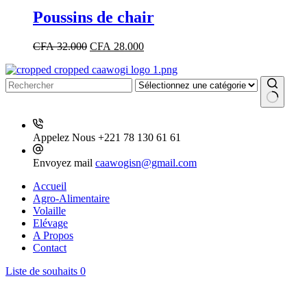
Poussins de chair
Le
Le
CFA
32.000
CFA
28.000
prix
prix
initial
actuel
était :
est :
CFA 32.000.
CFA 28.000.
Aucun
résultat
Appelez Nous
+221 78 130 61 61
Envoyez mail
caawogisn@gmail.com
Accueil
Agro-Alimentaire
Volaille
Elévage
A Propos
Contact
Liste de souhaits
0