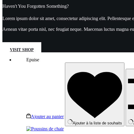
Haven't You Forgotten Something?
Lorem ipsum dolor sit amet, consectetur adipiscing elit. Pellentesque e
Aenean vitae porta nisl, nec feugiat neque. Maecenas luctus magna eu e
VISIT SHOP
Epuise
Ajouter au panier
Ajouter à la liste de souhaits