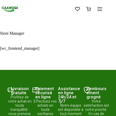
Store Manager
[wc_frontend_manager]
Livraison
Paiement
Assistance
Rembours
gratuite
sécurisé
en ligne
ement
en ligne
24h/24 et
grogné
Profitez de
7j/7
votre achat en
Effectuez vos
Votre
toute
achats en
Notre équipe
satisfaction est
tranquillité :
toute
est disponible à
notre priorité.
nous prenons
confiance
tout moment
En cas de