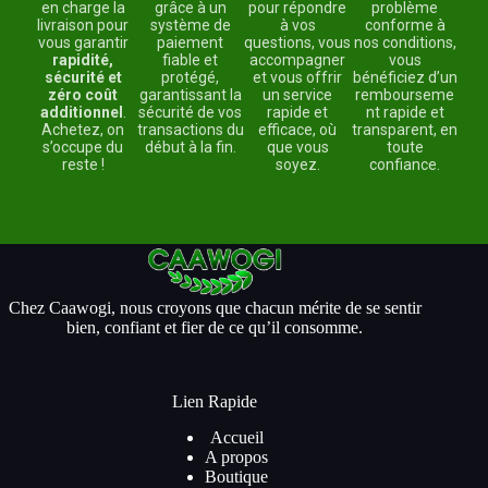
en charge la
grâce à un
pour répondre
problème
livraison pour
système de
à vos
conforme à
vous garantir
paiement
questions, vous
nos conditions,
rapidité,
fiable et
accompagner
vous
sécurité et
protégé,
et vous offrir
bénéficiez d’un
zéro coût
garantissant la
un service
rembourseme
additionnel
.
sécurité de vos
rapide et
nt rapide et
Achetez, on
transactions du
efficace, où
transparent, en
s’occupe du
début à la fin.
que vous
toute
reste !
soyez.
confiance.
Chez Caawogi, nous croyons que chacun mérite de se sentir
bien, confiant et fier de ce qu’il consomme.
Lien Rapide
Accueil
A propos
Boutique