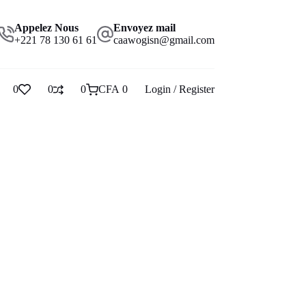
Appelez Nous
Envoyez mail
+221 78 130 61 61
caawogisn@gmail.com
0
0
0
CFA
0
Login / Register
Panier
d’achat